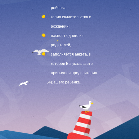
ребенка;
копия свидетельства о
рождении;
паспорт одного из
родителей;
заполняется анкета, в
которой Вы указываете
привычки и предпочтения
Вашего ребенка.