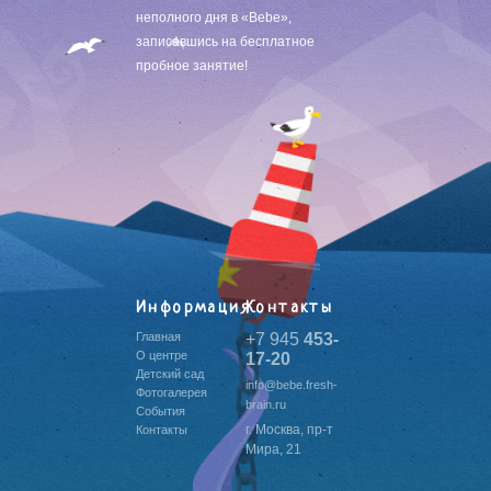
неполного дня в «Bebe»,
записавшись на бесплатное
пробное занятие!
Информация
Контакты
Главная
+7 945
453-
О центре
17-20
Детский сад
info@bebe.fresh-
Фотогалерея
brain.ru
События
г. Москва, пр-т
Контакты
Мира, 21