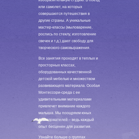
изобразительную студию. В поезд
или самолет, на которых
совершаются путешествия в
другие страны. А уникальные
мастер-классы (мыловарение,
роспись по стеклу, изготовление
свечек и т.д.) дают свободу для
творческого самовыражения.
Все занятия проходят в теплых и
просторных классах,
оборудованных качественной
детской мебелью и множеством
развивающего материала. Особая
Монтессори-среда с ее
удивительными материалами
привлечет внимание каждого
малыша. Мы поощряем юных
исследователей – ведь каждый
опыт бесценен для развития.
Узнайте больше о группах